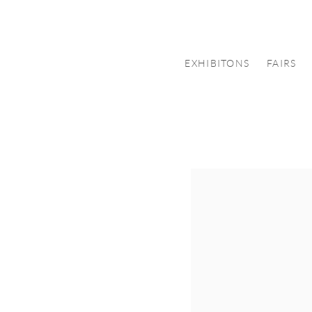
EXHIBITONS
FAIRS
Open a larger version of th