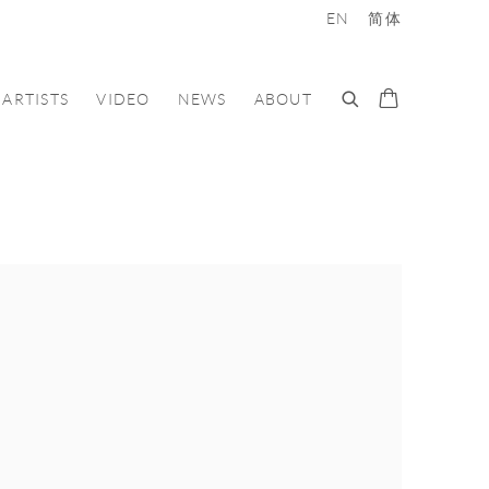
EN
简体
ARTISTS
VIDEO
NEWS
ABOUT
e following image in a popup: