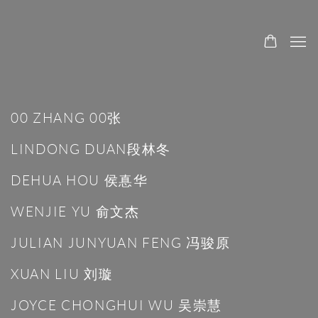
ARTISTS
00 ZHANG 00张
LINDONG DUAN段林冬
DEHUA HOU 侯惪华
WENJIE YU 俞文杰
JULIAN JUNYUAN FENG 冯骏原
XUAN LIU 刘璇
JOYCE CHONGHUI WU 吴崇慧