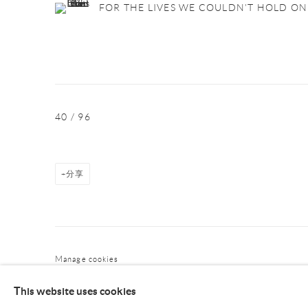
FOR THE LIVES WE COULDN’T HOLD ON
40
/ 96
分享
Manage cookies
COPYRIGHT © NAN KE GALLERY
网页支持 ARTLOGIC
This website uses cookies