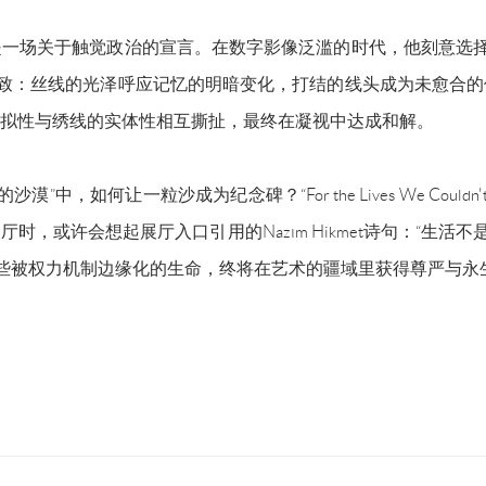
是一场关于触觉政治的宣言。在数字影像泛滥的时代，他刻意选
极致：丝线的光泽呼应记忆的明暗变化，打结的线头成为未愈合
拟性与绣线的实体性相互撕扯，最终在凝视中达成和解。
，如何让一粒沙成为纪念碑？“For the Lives We Couldn'
，或许会想起展厅入口引用的Nazım Hikmet诗句：“生活
那些被权力机制边缘化的生命，终将在艺术的疆域里获得尊严与永