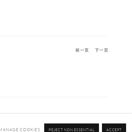
前一页
下一页
MANAGE COOKIES
REJECT NON ESSENTIAL
ACCEPT