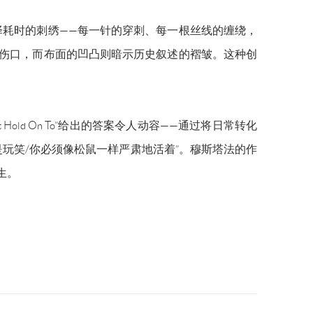
择耗时的刺绣
——每一针的穿刺、每一根丝线的缠绕，
的伤口，而布面的凹凸则暗示历史叙述的褶皱。这种创
t Hold On To”给出的答案令人动容——通过将日常转化
不是玩笑/你必须像松鼠一样严肃地活着”。穆斯塔法的作
生。