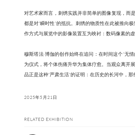
对艺术家而言，刺绣实践并非简单的图像复现，而
都是对“瞬时性”的抵抗。刺绣的物质性在此被推向
作方式与展览中的影像装置互为映衬：数码像素的虚
穆斯塔法
·博伽的创作始终在追问：在时间这个“无情的沙漠”中
为仪式，将个体伤痛升华为集体疗愈。当观众离开展厅时
品正是这种“严肃生活”的证明：在历史的长河中，
2025年5月21日
RELATED EXHIBITION