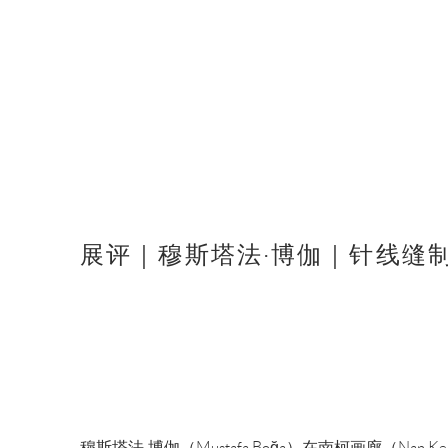
展评｜穆斯塔法·博伽｜针线缝
穆斯塔法
·博伽（Mustafa Boğa）在南柯画廊（Nan Ke