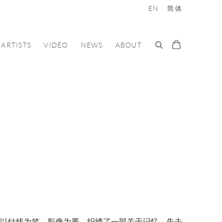
EN
简体
ARTISTS
VIDEO
NEWS
ABOUT
d On To”中，艺术家以针线为笔，影像为墨，织绣了一部关于记忆、失去