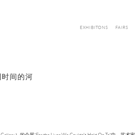
EXHIBITONS
FAIRS
制时间的河
 Gallery）的个展“For the Lives We Couldn't Hol