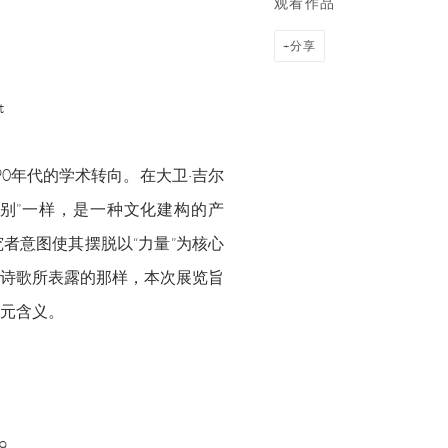
观看作品
分享
t
1990年代的学术转向。在大卫·吉尔
”同“性别”一样，是一种文化建构的产
者意图使其摆脱以“力量”为核心
诗歌所表露的那样，本次展览旨
元含义。
9