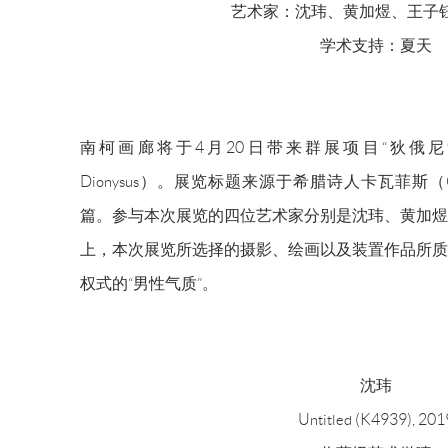
艺术家：沈玮、黄加煜、王子
学术支持：夏天
南柯画廊将于4月20日带来群展项目“狄俄尼索斯的侍从
Dionysus）。展览标题来源于希腊诗人卡瓦菲斯（Consta
篇。参与本次展览的四位艺术家分别是沈玮、黄加煜
上，本次展览所选择的摄影、绘画以及装置作品所质
权式的“男性气质”。
沈玮
Untitled (K4939), 201