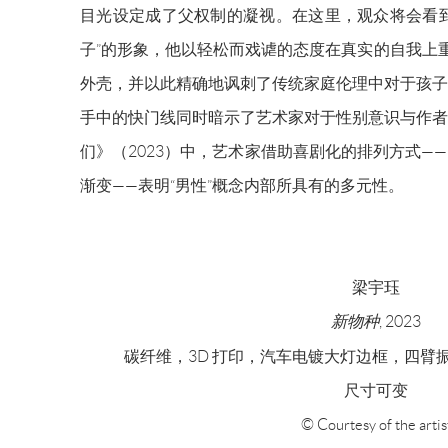
目光设定成了父权制的凝视。在这里，观众将会看到
子”的形象，他以轻松而戏谑的态度在真实的自我上重
外壳，并以此精确地讽刺了传统家庭伦理中对于孩子
手中的快门线同时暗示了艺术家对于性别意识与作者
们》（2023）中，艺术家借助喜剧化的排列方式—
渐变——表明“男性”概念内部所具有的多元性。
梁宇珏
新物种
, 2023
碳纤维，3D 打印，汽⻋电镀⼤灯边框，四臂
尺⼨可变
© Courtesy of the artis