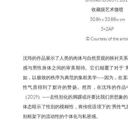
收藏级艺术微喷
50.8h x 33.88w cm
5+2AP
© Courtesy of the artis
沈玮的作品展示了人类的肉体与自然景观的映衬关系
感与男性身体之间的审美期待。它们颠覆了对于“男
如，以极致的秩序为典范的集权美学——因为，在某
性气质得到了默许的赞扬。然而，在沈玮的作品中——譬如《
（2019）——去性别化的脚踝或许要比我们所想象
体态暗示了性别的模糊性，将传统语境下的“男性气
别框架下的流动性的个体化与私密感。