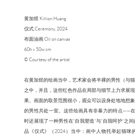
黄加煜 Killion Huang
仪式 Ceremony, 2024
布面油画 Oil on canvas
60h x 50w cm
© Courtesy of the artist
在黄加煜的绘画当中，艺术家会将半裸的男性（与猫
之中，并且，这些红色作品在局部与细节上力求展现
果。画面的取景范围很小，观众可以设身处地地想象
的男性共处一室。这些绘画具有非暴力的特点——在
时还展现了一种男性在“自我塑造”与“自我呵护”之
品《仪式》（2024）当中：画中人物托举起猫咪