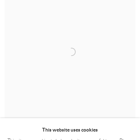
This website uses cookies
SPIRAL RETURN 旋返
,
2025