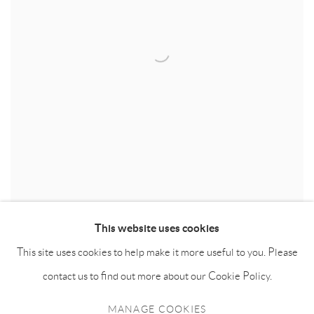
This website uses cookies
PROTOTYPE SERIES DLC2022 原型系列 2022
,
2022
This site uses cookies to help make it more useful to you. Please
contact us to find out more about our Cookie Policy.
MANAGE COOKIES